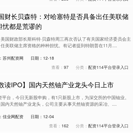
美国财长贝森特：对哈塞特是否具备出任美联储
担忧都是荒谬的
 美国财政部长斯科特·贝森特周三再次否认了有关国家经济委员会主
任美联储主席资格的种种担忧。有记者提到特朗普在11月....
：苏州配资网
日期：12-18
查看：
97
分类：
配资114平台登录入口
数读IPO】国内天然铀产业龙头今日上市
配资平台，今日无新股申购，有1只新股上市，为深交所的中国铀业。
国内天然铀产业龙头，公司主要从事天然铀资源的采冶、....
：佳业网配资
日期：12-04
查看：
162
分类：
配资114平台登录入口