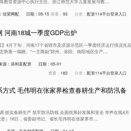
教育资源中心执行主任、浙江师范大学儿童发展与教....
：佳荣网配
日期：05-15
查看：
93
分类：
配资114平台登录入口
 河南18城一季度GDP出炉
克瑶】4月下旬，河南17个省辖市及济源示范区一季度经济运行情况先
势逐一揭晓。“一主两副”郑州、洛阳、南阳地区生产....
来源：添利富配资
日期：05-01
查看：
182
分类：
配资114平台登录入口
系方式 毛伟明在张家界检查春耕生产和防汛备
 抓实春耕生产 筑牢防汛防线 全面统筹好发展和安全 华声在线 4月
敏坚）16日，省委副书记、省长毛伟明在张家界市....