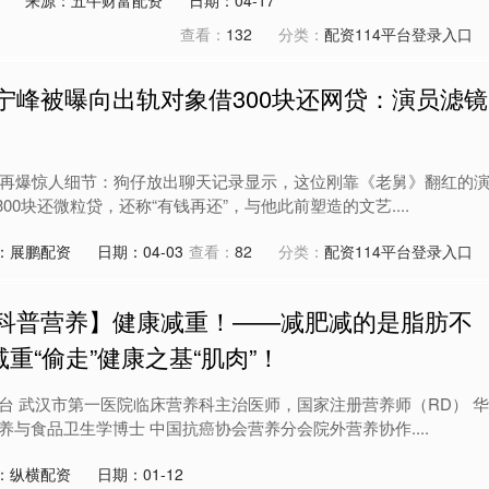
来源：五牛财富配资
日期：04-17
查看：
132
分类：
配资114平台登录入口
宁峰被曝向出轨对象借300块还网贷：演员滤镜
件再爆惊人细节：狗仔放出聊天记录显示，这位刚靠《老舅》翻红的
00块还微粒贷，还称“有钱再还”，与他此前塑造的文艺....
：展鹏配资
日期：04-03
查看：
82
分类：
配资114平台登录入口
【科普营养】健康减重！——减肥减的是脂肪不
重“偷走”健康之基“肌肉”！
台 武汉市第一医院临床营养科主治医师，国家注册营养师（RD） 华
与食品卫生学博士 中国抗癌协会营养分会院外营养协作....
：纵横配资
日期：01-12