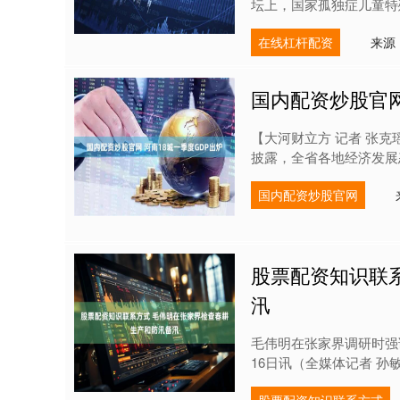
坛上，国家孤独症儿童特殊
在线杠杆配资
来源
国内配资炒股官网
【大河财立方 记者 张
披露，全省各地经济发展态
国内配资炒股官网
股票配资知识联
汛
毛伟明在张家界调研时强调
16日讯（全媒体记者 孙