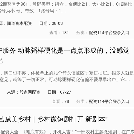
02期奖号为961，号码类型：组六，奇偶比2:1，大小比2:1，012路比
奖号为小 号、奇数、1路号码：1....
源：闻道资本配资
日期：08-03
查看：
181
分类：
配资114平台登录入口
户服务 动脉粥样硬化是一点点形成的，没感觉
化
，胸口也不疼，体检单上的几个箭头便被随手塞进抽屉。很多人就是
意见，就等于一切正常。可动脉粥样硬化偏偏不爱早早出声。它....
来源：股点网配资
日期：07-27
查看：
78
分类：
配资114平台登录入口
艺赋美乡村｜乡村微短剧打开“新剧本”
票配资大全 “《滩底有戏》，开机大吉！”一部农村主题微短剧，在广