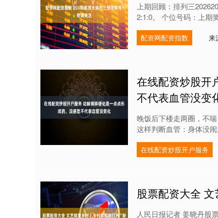
上期回顾：排列三20262
2:1:0。 个位号码：上期
配资网配资指数
来
在线配资炒股开
不代表血管没变
晚饭后下楼走两圈，不喘
这样判断血管：身体没闹
在线配资炒股开户服务
股票配资大全 文
人民日报记者 姜晓丹股