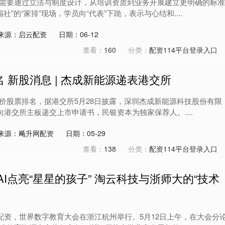
需要通过立法与制度设计，从培训资质到业务开展建立更明确的标准
社”的“家排”现场，学员向“代表”下跪，表示与心结和....
来源：启云配资
日期：06-12
查看：
160
分类：
配资114平台登录入口
 新股消息 | 杰成新能源递表港交所
低价股票排名，据港交所5月28日披露，深圳杰成新能源科技股份有限
向港交所主板递交上市申请书，民银资本为独家保荐人。....
来源：飚升网配资
日期：05-29
查看：
138
分类：
配资114平台登录入口
AI点亮“星星的孩子” 淘云科技与浙师大的“技术
杆配资，世界数字教育大会在浙江杭州举行。5月12日上午，在大会分